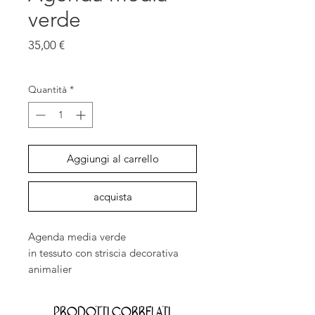
verde
Prezzo
35,00 €
IVA inclusa
Quantità
*
Aggiungi al carrello
acquista
Agenda media verde
in tessuto con striscia decorativa
animalier
Prodotti correlati