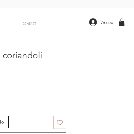
Accedi
CONTACT
 coriandoli
lo