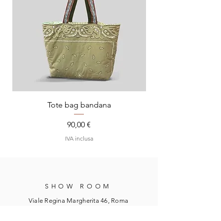
Tote bag bandana
Prezzo
90,00 €
IVA inclusa
SHOW ROOM
Viale Regina Margherita 46, Roma
WhatsApp:
347 2635031
Email:
info@lemerryterry.com