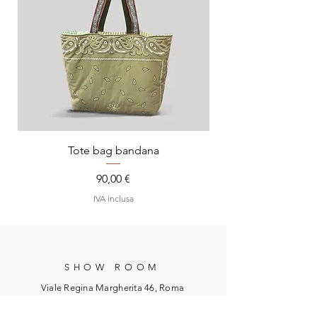
Tote bag bandana
Prezzo
90,00 €
IVA inclusa
SHOW ROOM
Viale Regina Margherita 46, Roma
WhatsApp:
347 2635031
Email:
info@lemerryterry.com